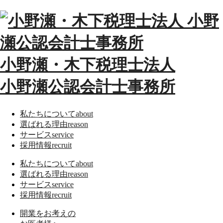
小野瀬・木下税理士法人
小野瀬公認会計士事務所
私たちについて
about
選ばれる理由
reason
サービス
service
採用情報
recruit
私たちについて
about
選ばれる理由
reason
サービス
service
採用情報
recruit
開業をお考えの